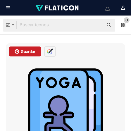
0
Guardar