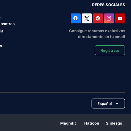
REDES SOCIALES
s
nosotros
Consigue recursos exclusivos
ia
directamente en tu email
os
Regístrate
Español
Magnific
Flaticon
Slidesgo