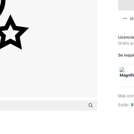
M
Licencia
Gratis p
Se requi
Más ico
Estilo:
B