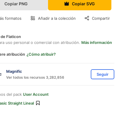
Copiar PNG
Copiar SVG
ás formatos
Añadir a la colección
Compartir
 de Flaticon
ara uso personal o comercial con atribución.
Más información
ere atribución
¿Cómo atribuir?
Magnific
Seguir
Ver todos los recursos 3,282,856
nos del pack
User Account
asic Straight Lineal