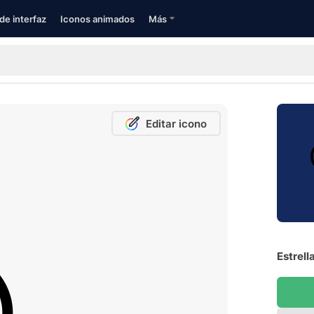
de interfaz
Iconos animados
Más
Editar icono
Estrell