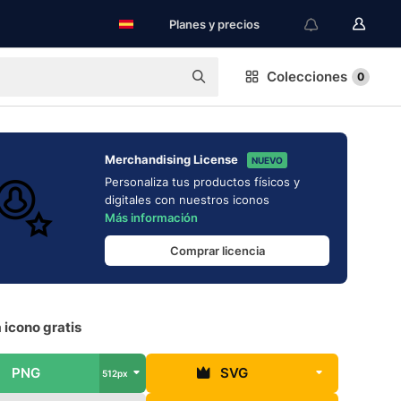
Planes y precios
Colecciones
0
Merchandising License
NUEVO
Personaliza tus productos físicos y
digitales con nuestros iconos
Más información
Comprar licencia
a icono gratis
PNG
SVG
512px