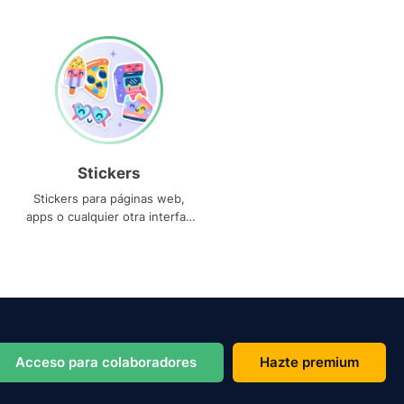
Stickers
Stickers para páginas web,
apps o cualquier otra interfaz
que necesites
Acceso para colaboradores
Hazte premium