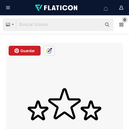
0
Guardar