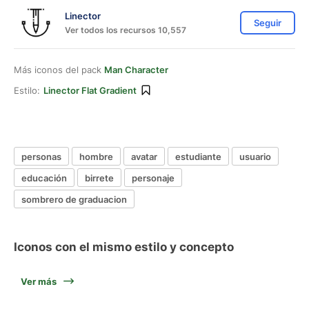
Linector
Seguir
Ver todos los recursos 10,557
Más iconos del pack
Man Character
Estilo:
Linector Flat Gradient
personas
hombre
avatar
estudiante
usuario
educación
birrete
personaje
sombrero de graduacion
Iconos con el mismo estilo y concepto
Ver más