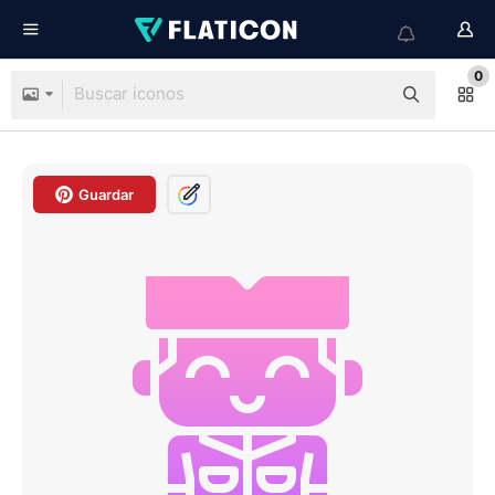
0
Guardar