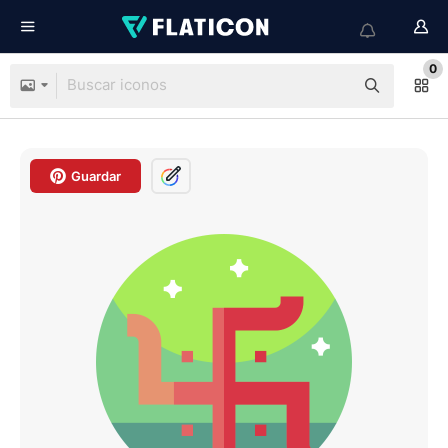
0
Guardar