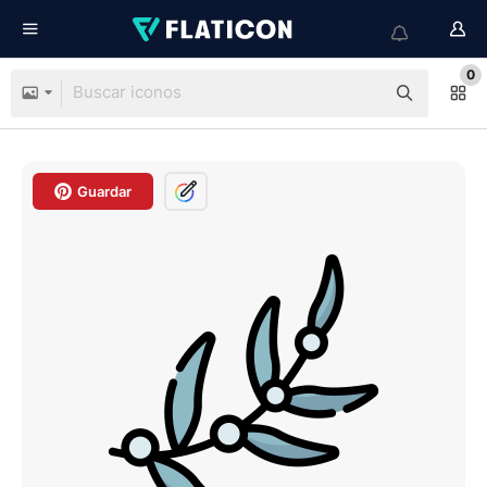
0
Guardar