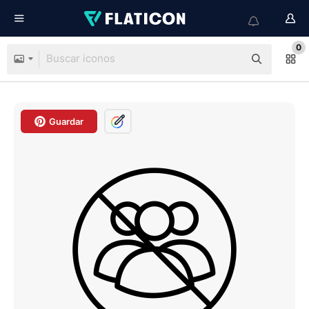
0
Guardar