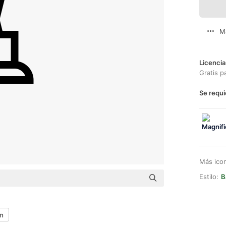
M
Licencia
Gratis p
Se requi
Más ico
Estilo:
B
ón