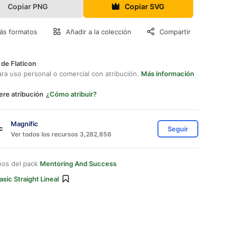
Copiar PNG
Copiar SVG
ás formatos
Añadir a la colección
Compartir
 de Flaticon
ara uso personal o comercial con atribución.
Más información
ere atribución
¿Cómo atribuir?
Magnific
Seguir
Ver todos los recursos 3,282,856
nos del pack
Mentoring And Success
asic Straight Lineal