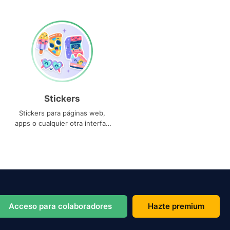
Stickers
Stickers para páginas web,
apps o cualquier otra interfaz
que necesites
Acceso para colaboradores
Hazte premium