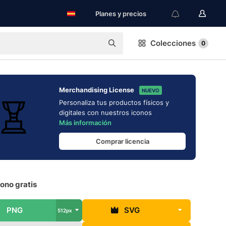
Planes y precios
Colecciones
0
Merchandising License
NUEVO
Personaliza tus productos físicos y
digitales con nuestros iconos
Más información
Comprar licencia
cono gratis
PNG
SVG
512px