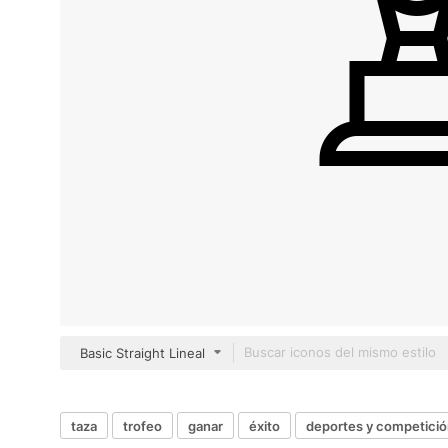
Basic Straight Lineal
taza
trofeo
ganar
éxito
deportes y competici