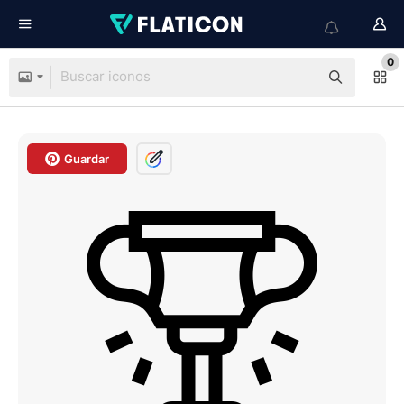
0
Guardar