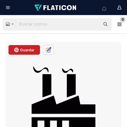
0
Guardar