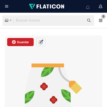
0
Guardar