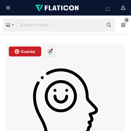
0
Guardar