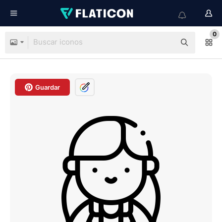
0
Guardar