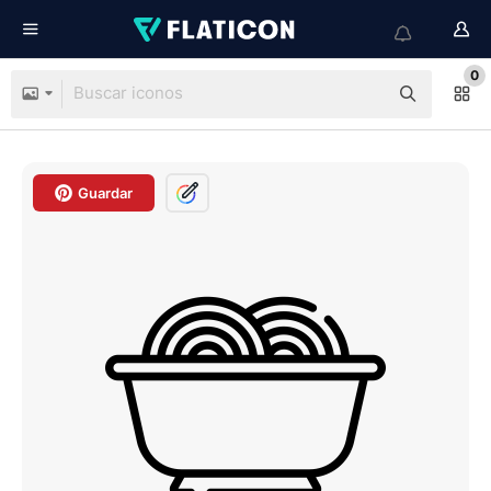
0
Guardar