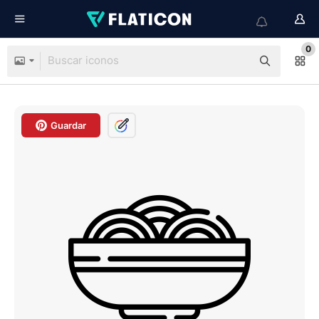
0
Guardar