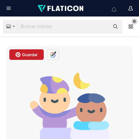
0
Guardar