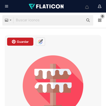
0
Guardar