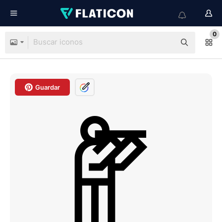
0
Guardar