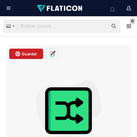
0
Guardar