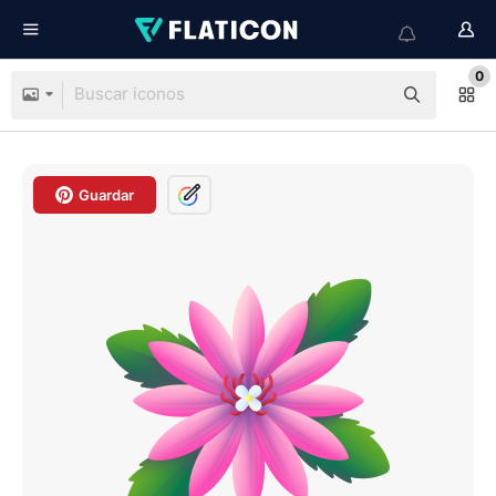
0
Guardar