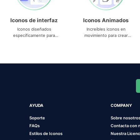
Iconos de interfaz
Iconos Animados
Iconos diseñados
Increíbles iconos en
específicamente para
movimiento para crear
interfaces
proyectos dinámicos
AYUDA
COMPANY
Soporte
Sobre nosotro
FAQs
Contacta con 
Estilos de Iconos
Nuestra Licenc