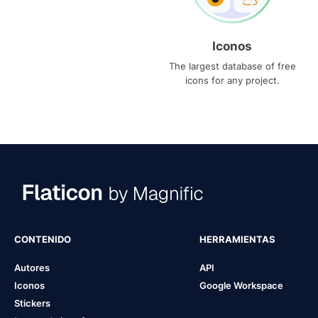
Iconos
The largest database of free
icons for any project.
CONTENIDO
HERRAMIENTAS
Autores
API
Iconos
Google Workspace
Stickers