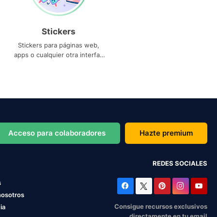
Stickers
Stickers para páginas web,
apps o cualquier otra interfaz
que necesites
Acceso para colaboradores
Hazte premium
REDES SOCIALES
s
nosotros
Consigue recursos exclusivos
ia
directamente en tu email