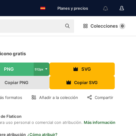
Planes y precios
Colecciones
0
 icono gratis
PNG
SVG
512px
Copiar PNG
Copiar SVG
ás formatos
Añadir a la colección
Compartir
 de Flaticon
ara uso personal o comercial con atribución.
Más información
ere atribución
¿Cómo atribuir?