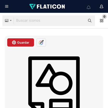
0
Guardar