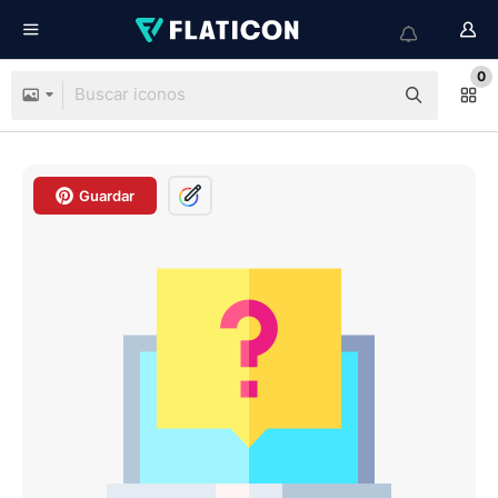
0
Guardar