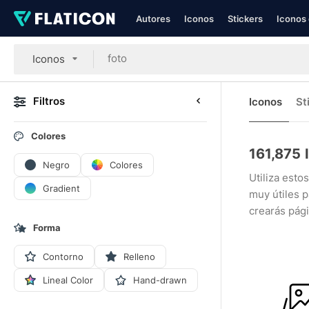
Autores
Iconos
Stickers
Iconos 
Iconos
Filtros
Iconos
St
Colores
161,875
Negro
Colores
Utiliza esto
Gradient
muy útiles 
crearás pág
Forma
Contorno
Relleno
Lineal Color
Hand-drawn