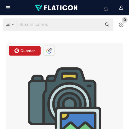
0
Guardar