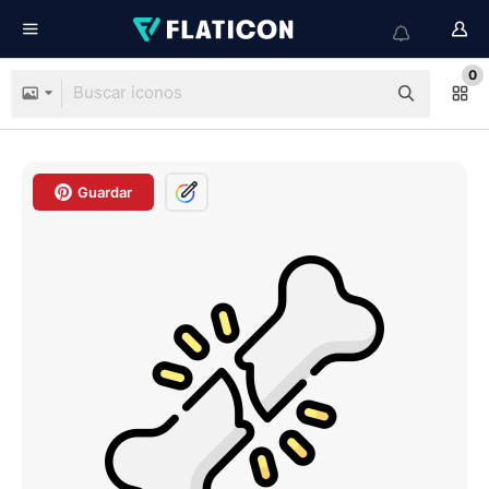
0
Guardar