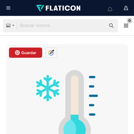
0
Guardar