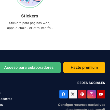
Stickers
Stickers para páginas web,
apps o cualquier otra interfaz
que necesites
Acceso para colaboradores
Hazte premium
REDES SOCIALES
s
nosotros
Consigue recursos exclusivos
ia
directamente en tu email