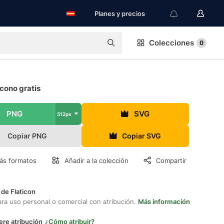
Planes y precios
Colecciones
0
cono gratis
PNG
SVG
512px
Copiar PNG
Copiar SVG
ás formatos
Añadir a la colección
Compartir
 de Flaticon
ara uso personal o comercial con atribución.
Más información
ere atribución
¿Cómo atribuir?