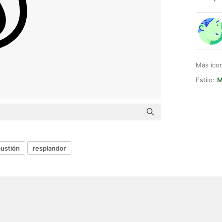
Más ico
Estilo:
M
ustión
resplandor