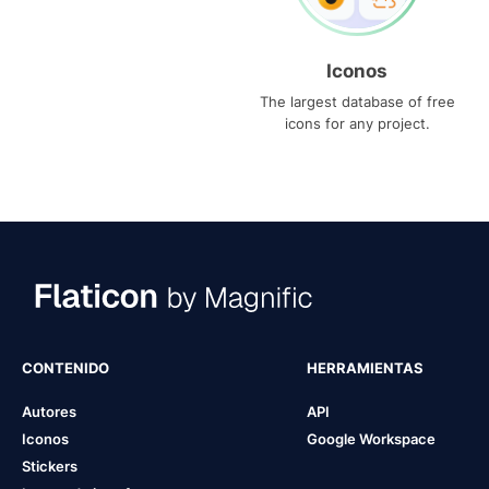
Iconos
The largest database of free
icons for any project.
CONTENIDO
HERRAMIENTAS
Autores
API
Iconos
Google Workspace
Stickers