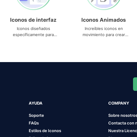
Iconos de interfaz
Iconos Animados
Iconos diseñados
Increíbles iconos en
específicamente para
movimiento para crear
interfaces
proyectos dinámicos
AYUDA
COMPANY
Soporte
Sobre nosotro
FAQs
Contacta con 
Estilos de Iconos
Nuestra Licenc