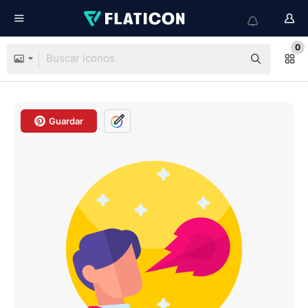
0
Guardar