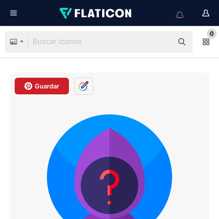
0
Guardar