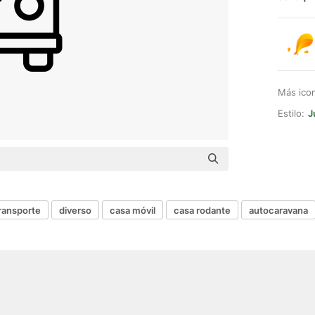
Más ico
Estilo:
J
ransporte
diverso
casa móvil
casa rodante
autocaravana