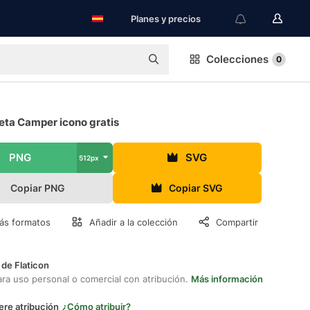
Planes y precios
Colecciones
0
eta Camper icono gratis
PNG
SVG
512px
Copiar PNG
Copiar SVG
ás formatos
Añadir a la colección
Compartir
 de Flaticon
ara uso personal o comercial con atribución.
Más información
ere atribución
¿Cómo atribuir?