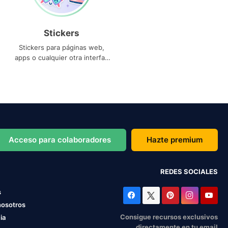
Stickers
Stickers para páginas web,
apps o cualquier otra interfaz
que necesites
Acceso para colaboradores
Hazte premium
REDES SOCIALES
s
nosotros
Consigue recursos exclusivos
ia
directamente en tu email