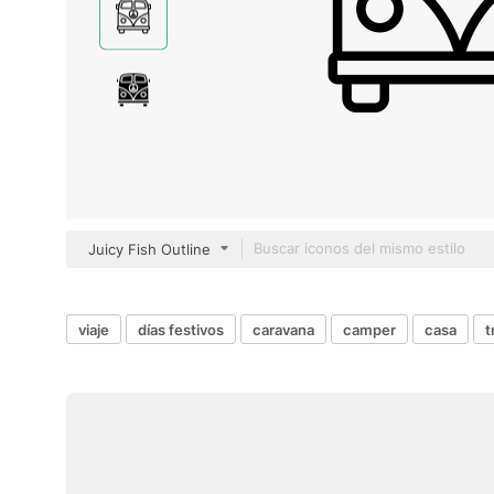
Juicy Fish Outline
viaje
días festivos
caravana
camper
casa
t