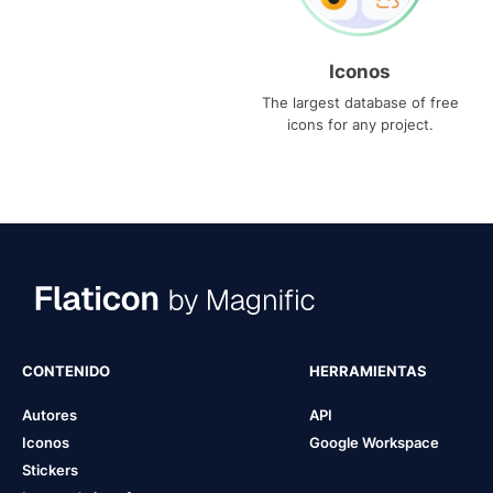
Iconos
The largest database of free
icons for any project.
CONTENIDO
HERRAMIENTAS
Autores
API
Iconos
Google Workspace
Stickers