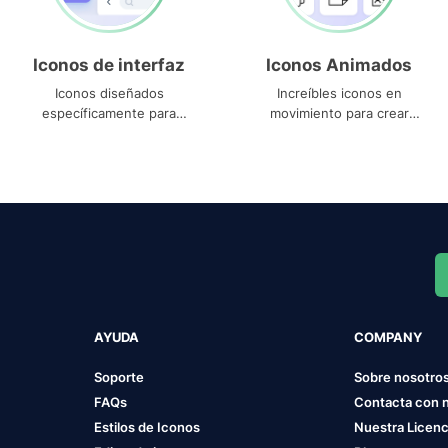
Iconos de interfaz
Iconos Animados
Iconos diseñados
Increíbles iconos en
específicamente para
movimiento para crear
interfaces
proyectos dinámicos
AYUDA
COMPANY
Soporte
Sobre nosotro
FAQs
Contacta con 
Estilos de Iconos
Nuestra Licenc