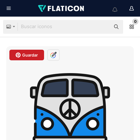
0
Guardar