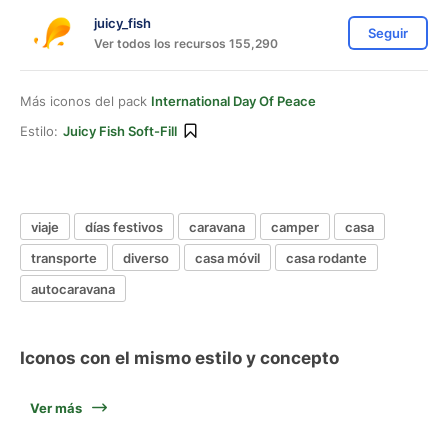
juicy_fish
Seguir
Ver todos los recursos 155,290
Más iconos del pack
International Day Of Peace
Estilo:
Juicy Fish Soft-Fill
viaje
días festivos
caravana
camper
casa
transporte
diverso
casa móvil
casa rodante
autocaravana
Iconos con el mismo estilo y concepto
Ver más