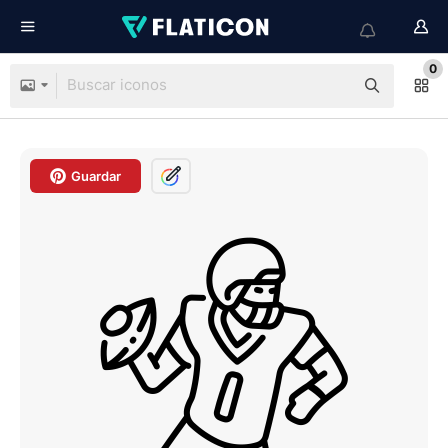
0
Guardar