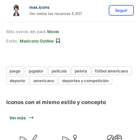
max.icons
Seguir
Ver todos los recursos 5,827
Más iconos del pack
Movie
Estilo:
MaxIcons Outline
juego
jugador
película
pelota
fútbol americano
deporte
americano
deportes y competición
Iconos con el mismo estilo y concepto
Ver más