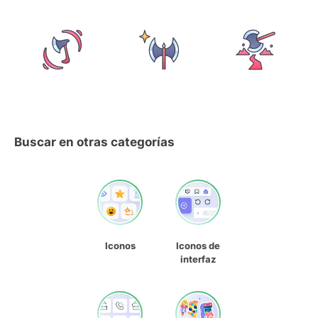
Buscar en otras categorías
Iconos
Iconos de
interfaz