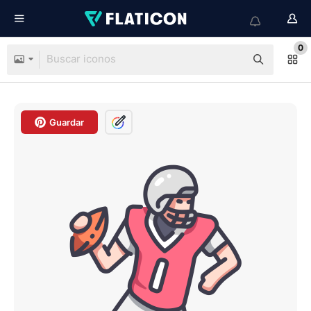
0
Guardar