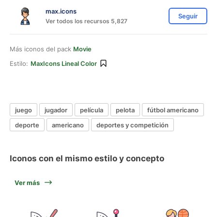
max.icons
Seguir
Ver todos los recursos 5,827
Más iconos del pack
Movie
Estilo:
MaxIcons Lineal Color
juego
jugador
película
pelota
fútbol americano
deporte
americano
deportes y competición
Iconos con el mismo estilo y concepto
Ver más