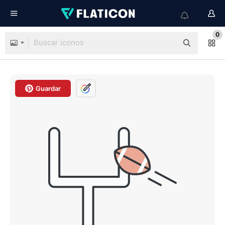
0
Guardar