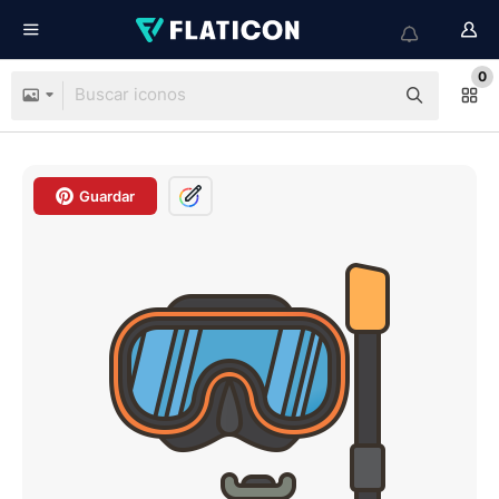
0
Guardar