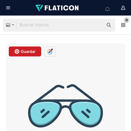
0
Guardar