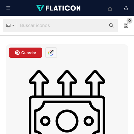
0
Guardar