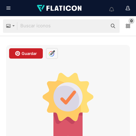
0
Guardar