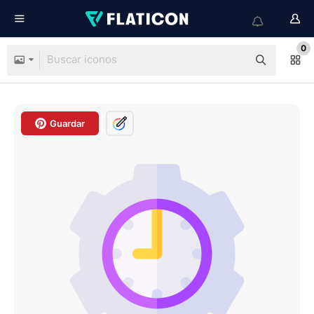
0
Guardar