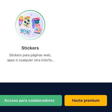
Stickers
Stickers para páginas web,
apps o cualquier otra interfaz
que necesites
Acceso para colaboradores
Hazte premium