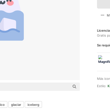
M
Licencia
Gratis p
Se requi
Más ico
Estilo:
K
tico
glaciar
iceberg