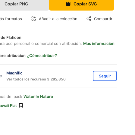
Copiar PNG
Copiar SVG
ás formatos
Añadir a la colección
Compartir
 de Flaticon
ara uso personal o comercial con atribución.
Más información
ere atribución
¿Cómo atribuir?
Magnific
Seguir
Ver todos los recursos 3,282,856
nos del pack
Water In Nature
awaii Flat