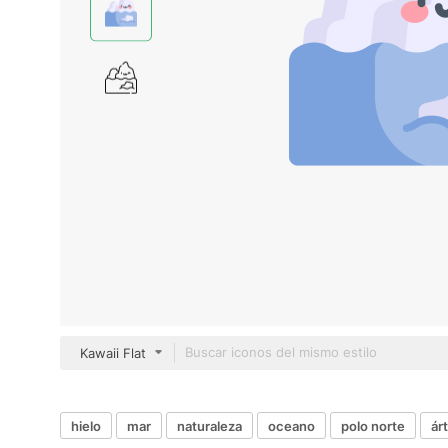
Kawaii Flat
hielo
mar
naturaleza
oceano
polo norte
ár