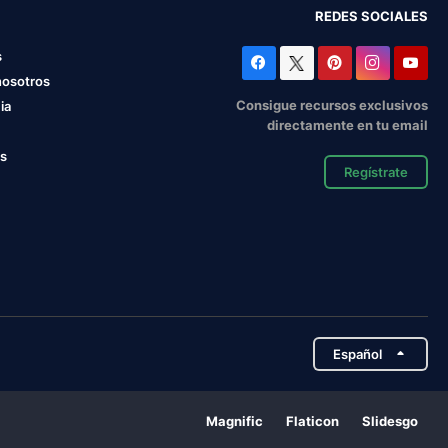
REDES SOCIALES
s
nosotros
Consigue recursos exclusivos
ia
directamente en tu email
os
Regístrate
Español
Magnific
Flaticon
Slidesgo