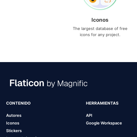
Iconos
The largest database of free
icons for any project.
CONTENIDO
HERRAMIENTAS
Autores
API
Iconos
Google Workspace
Stickers