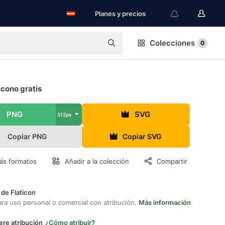
Planes y precios
Colecciones
0
icono gratis
PNG
SVG
512px
Copiar PNG
Copiar SVG
ás formatos
Añadir a la colección
Compartir
 de Flaticon
ara uso personal o comercial con atribución.
Más información
ere atribución
¿Cómo atribuir?