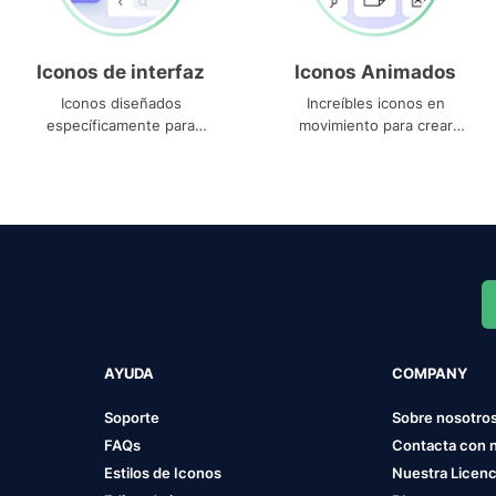
Iconos de interfaz
Iconos Animados
Iconos diseñados
Increíbles iconos en
específicamente para
movimiento para crear
interfaces
proyectos dinámicos
AYUDA
COMPANY
Soporte
Sobre nosotro
FAQs
Contacta con 
Estilos de Iconos
Nuestra Licenc