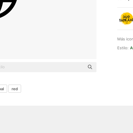
Más ico
Estilo:
A
bal
red