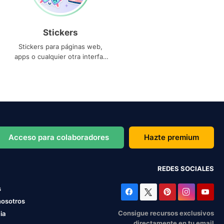
Stickers
Stickers para páginas web,
apps o cualquier otra interfaz
que necesites
Acceso para colaboradores
Hazte premium
REDES SOCIALES
s
nosotros
Consigue recursos exclusivos
ia
directamente en tu email