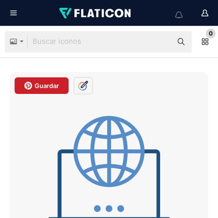
0
Guardar