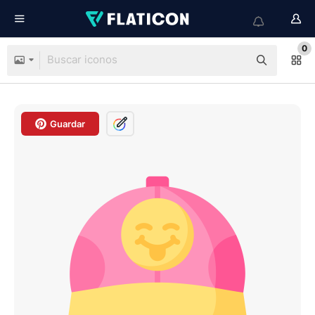
0
Guardar