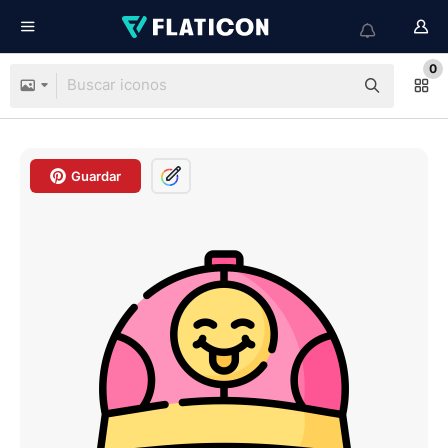
0
Guardar