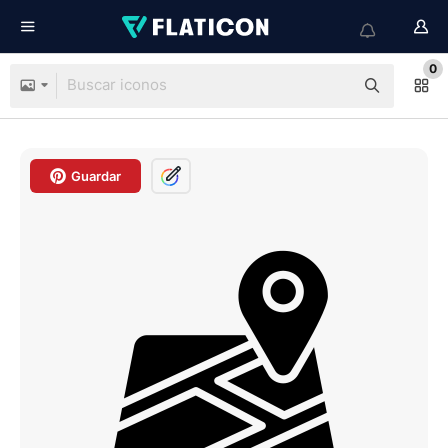
0
Guardar