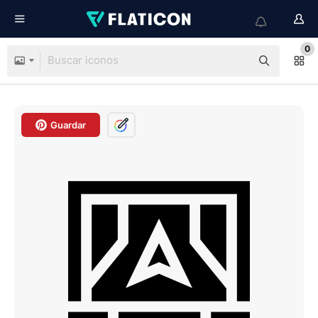
0
Guardar