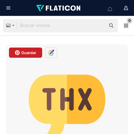
0
Guardar