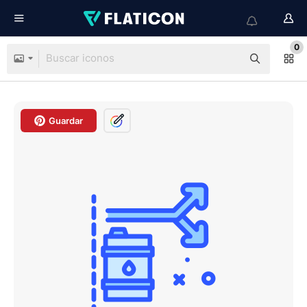
0
Guardar