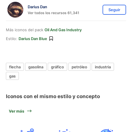
Darius Dan
Seguir
Ver todos los recursos 61,341
Más iconos del pack
Oil And Gas Industry
Estilo:
Darius Dan Blue
flecha
gasolina
gráfico
petróleo
industria
gas
Iconos con el mismo estilo y concepto
Ver más