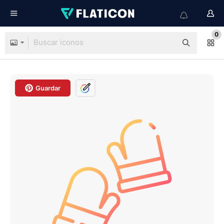
0
Guardar